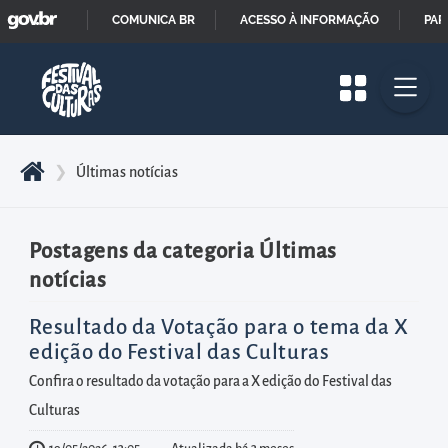
GOVBR
Pular
COMUNICA BR
ACESSO À INFORMAÇÃO
PAR
para
IR
o
PARA
início
O
do
CONTEÚDO
conteúdo
❯
Últimas notícias
principal
da
página
Postagens da categoria Últimas
Acessar
notícias
diretamente
Resultado da Votação para o tema da X
o
edição do Festival das Culturas
menu
Confira o resultado da votação para a X edição do Festival das
principal
Culturas
Acessar