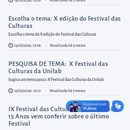
diretamente
19/05/2026, 13:05
Atualizada há 3 meses
à
área
Escolha o tema: X edição do Festival das
para
Culturas
realizar
Escolha o tema da X edição do Festival das Culturas
buscas
14/05/2026, 13:06
Atualizada há 3 meses
internas
Acessar
PESQUISA DE TEMA: X Festival das
diretamente
Culturas da Unilab
as
Sugira um tema para o X Festival das Culturas da Unilab
informações
23/04/2026, 15:10
Atualizada há 3 meses
postas
no
IX Festival das Culturas: Unilab Celebra
rodapé
15 Anos vem conferir sobre o último
Festival