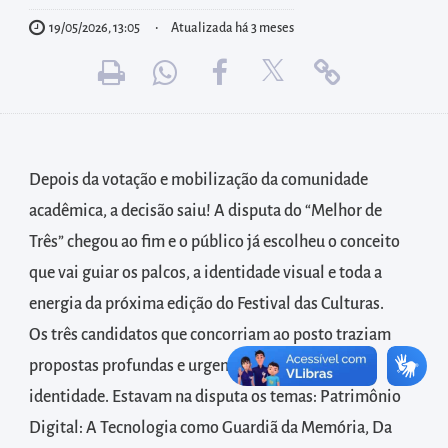
diretamente
à
19/05/2026, 13:05
Atualizada há 3 meses
área
para
realizar
buscas
internas
Depois da votação e mobilização da comunidade
Acessar
acadêmica, a decisão saiu! A disputa do “Melhor de
diretamente
Três” chegou ao fim e o público já escolheu o conceito
as
que vai guiar os palcos, a identidade visual e toda a
informações
energia da próxima edição do Festival das Culturas.
postas
​Os três candidatos que concorriam ao posto traziam
no
propostas profundas e urgentes sobre a nossa
rodapé
identidade. Estavam na disputa os temas: Patrimônio
Digital: A Tecnologia como Guardiã da Memória, Da