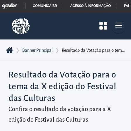
GOVBR
Pular
COMUNICA BR
ACESSO À INFORMAÇÃO
PAR
para
IR
o
PARA
início
O
do
CONTEÚDO
conteúdo
❯
Banner Principal
❯
Resultado da Votação para o tema da X edição do Festival das Culturas
principal
da
página
Resultado da Votação para o
Acessar
tema da X edição do Festival
diretamente
das Culturas
o
menu
Confira o resultado da votação para a X
principal
edição do Festival das Culturas
Acessar