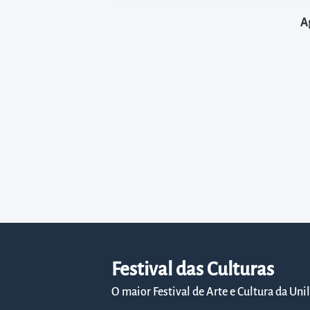
diretamente
à
A
área
para
realizar
buscas
internas
Acessar
diretamente
as
informações
postas
no
rodapé
Festival das Culturas
O maior Festival de Arte e Cultura da Uni