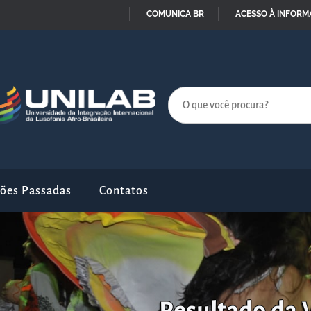
COMUNICA BR
ACESSO À INFOR
IR
PARA
O
CONTEÚDO
ções Passadas
Contatos
Resultado da 