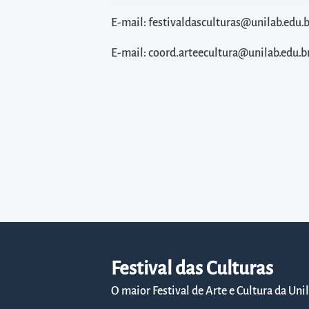
diretamente
à
E-mail: festivaldasculturas@unilab.edu.b
área
E-mail: coord.arteecultura@unilab.edu.b
para
realizar
buscas
internas
Acessar
diretamente
as
informações
postas
no
rodapé
Festival das Culturas
O maior Festival de Arte e Cultura da Uni