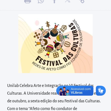
diretamente
à
área
para
realizar
buscas
internas
Acessar
diretamente
as
informações
postas
​Unilab Celebra Arte e Integração no VI Festival das
no
rodapé
Culturas. ​A Universidade realizou, entre os dias 19 e 21
de outubro, a sexta edição do seu Festival das Culturas.
Com o tema “Afeto como fio condutor de