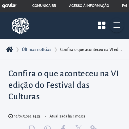
GOVBR
Pular
COMUNICA BR
ACESSO À INFORMAÇÃO
PAR
para
IR
o
PARA
início
O
do
CONTEÚDO
conteúdo
❯
Últimas notícias
❯
Confira o que aconteceu na VI edição do Festival das Culturas
principal
da
página
Confira o que aconteceu na VI
Acessar
edição do Festival das
diretamente
Culturas
o
menu
principal
16/04/2026, 14:33
Atualizada há 4 meses
Acessar