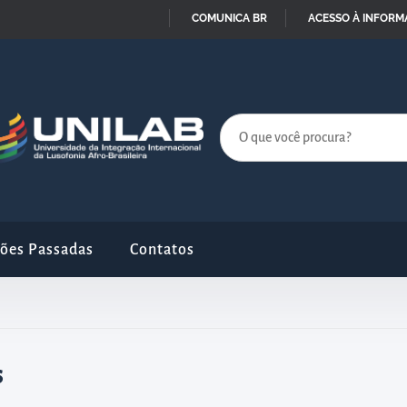
COMUNICA BR
ACESSO À INFOR
IR
PARA
O
CONTEÚDO
ções Passadas
Contatos
s