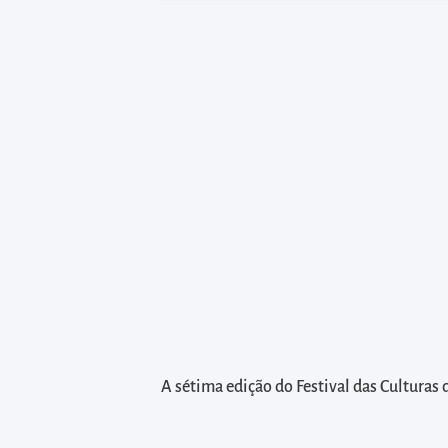
diretamente
à
área
para
realizar
buscas
internas
Acessar
diretamente
as
informações
postas
no
rodapé
A sétima edição do Festival das Culturas 