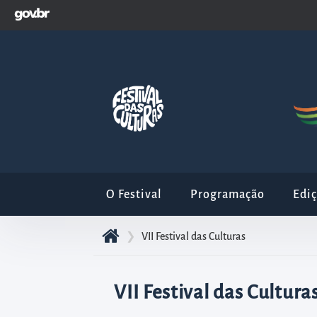
GOVBR
Pular
para
o
início
do
conteúdo
principal
da
página
Acessar
O Festival
Programação
Edi
diretamente
o
❯
VII Festival das Culturas
menu
principal
VII Festival das Cultura
Acessar